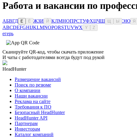
Работа и вакансии по професс
А
Б
В
Г
Д
Ж
З
И
К
Л
М
Н
О
П
Р
С
Т
У
Ф
Х
Ц
Ч
Ш
Э
Ю
Е
Ё
Й
Щ
Ы
Я
A
B
C
D
E
F
G
H
I
J
K
L
M
N
O
P
Q
R
S
T
U
V
W
X
Y
Z
егерь
Сканируйте QR-код, чтобы скачать приложение
И чаты с работодателями всегда будут под рукой
HeadHunter
Размещение вакансий
Поиск по резюме
О компании
Наши вакансии
Реклама на сайте
Требования к ПО
Безопасный HeadHunter
HeadHunter API
Партнерам
Инвесторам
Каталог компаний