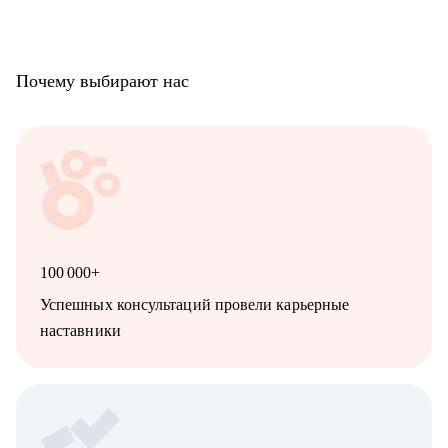
OPS, тестировщику для определения того, чего можно
добиться в будущем
• Аналитику: Системному, продуктовому, бизнесовому и
Data-аналитику
Почему выбирают нас
• C-level специалисту: CEO, CPO, CMO, CCO, т.к. опыт на
практике, в том числе, в политику
100 000+
Успешных консультаций провели карьерные
наставники