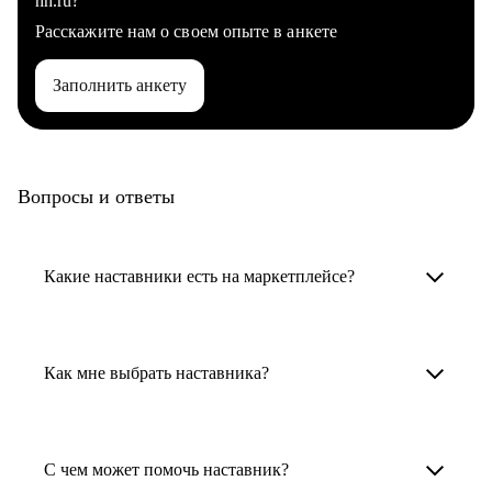
hh.ru?
Расскажите нам о своем опыте в анкете
Заполнить анкету
Вопросы и ответы
Какие наставники есть на маркетплейсе?
Карьерные наставники — это HR-
специалисты, карьерные консультанты,
Как мне выбрать наставника?
психологи, резюмерайтеры и менторы.
Умный поиск поможет в три клика выбрать
Менторы работают в ИТ, дизайне, других
наставника для достижения вашей цели.
С чем может помочь наставник?
узкоспециализированных сферах. Они