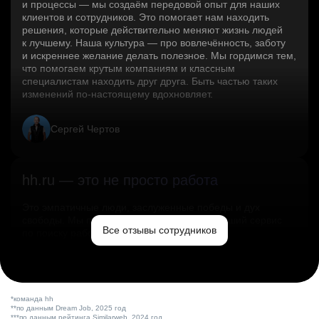
и процессы — мы создаём передовой опыт для наших
клиентов и сотрудников. Это помогает нам находить
решения, которые действительно меняют жизнь людей
к лучшему. Наша культура — про вовлечённость, заботу
и искреннее желание делать полезное. Мы гордимся тем,
что помогаем крутым компаниям и классным
специалистам находить друг друга. Быть частью таких
изменений по‑настоящему вдохновляет.
Сергей Чертов
hh.ru — это не просто работа
Это эмпатичные люди, заслуженные победы и дух
свободы. Мы помогаем миру и создаём лучший сервис
Все отзывы сотрудников
по поиску работы в стране.
Ольга Емельянова
*команда hh
**по данным Dream Job, 2025 год
***по данным рейтинга Similarweb, 2024 год