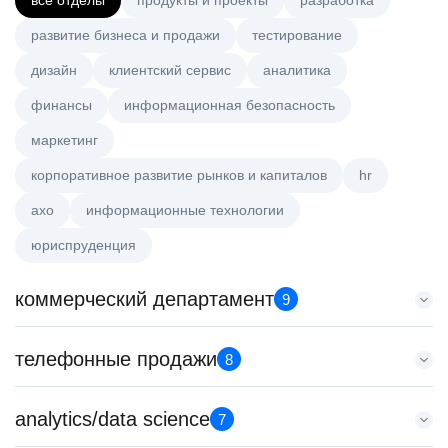
все отделы
продукты и проекты
разработка
развитие бизнеса и продажи
тестирование
дизайн
клиентский сервис
аналитика
финансы
информационная безопасность
маркетинг
корпоративное развитие рынков и капиталов
hr
axo
информационные технологии
юриспруденция
коммерческий департамент
9
Старший аналитик клиентской эффективности
телефонные продажи
8
HeadHunter::Коммерческий департамент
3 авг. 2026
Менеджер по продажам в сегменте среднего и крупного
analytics/data science
з/п не указана
7
бизнеса
Москва