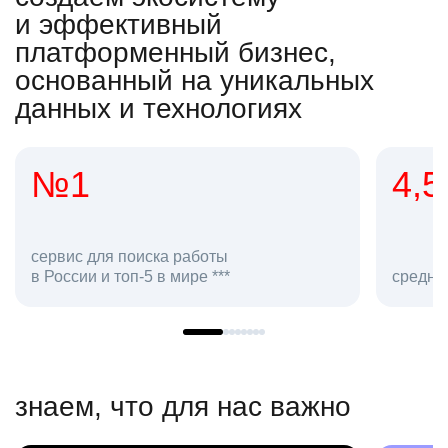
и эффективный
платформенный бизнес,
основанный на уникальных
данных и технологиях
4,5
20
сотру
средняя оценка hh.ru как работодателя **
в hh.
знаем, что для нас важно