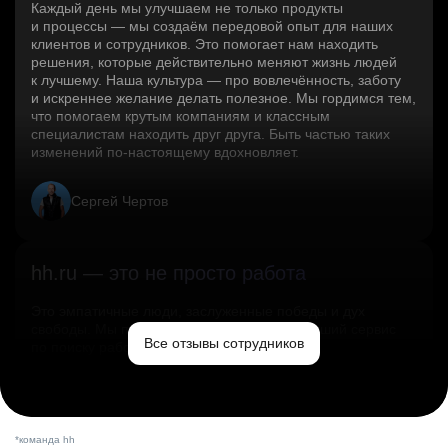
Каждый день мы улучшаем не только продукты
и процессы — мы создаём передовой опыт для наших
клиентов и сотрудников. Это помогает нам находить
решения, которые действительно меняют жизнь людей
к лучшему. Наша культура — про вовлечённость, заботу
и искреннее желание делать полезное. Мы гордимся тем,
что помогаем крутым компаниям и классным
специалистам находить друг друга. Быть частью таких
изменений по‑настоящему вдохновляет.
Сергей Чертов
hh.ru — это не просто работа
Это эмпатичные люди, заслуженные победы и дух
свободы. Мы помогаем миру и создаём лучший сервис
Все отзывы сотрудников
по поиску работы в стране.
Ольга Емельянова
*команда hh