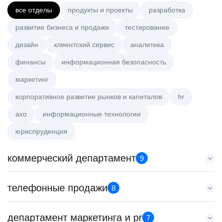
все отделы
продукты и проекты
разработка
развитие бизнеса и продажи
тестирование
дизайн
клиентский сервис
аналитика
финансы
информационная безопасность
маркетинг
корпоративное развитие рынков и капиталов
hr
axo
информационные технологии
юриспруденция
коммерческий департамент
9
Key Account Manager (EdTech)
телефонные продажи
8
HeadHunter::Коммерческий департамент
4 авг. 2026
Специалист телемаркетинга
департамент маркетинга и pr
150000 ₽
7