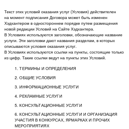
Текст этих условий оказания услуг (Условия) действителен
на момент подписания Договора может быть изменен
Хэдхантером в одностороннем порядке путем размещения
новой редакции Условий на Сайте Хэдхантера.
В Условиях используются заголовки, обозначающие название
услуги. Эти заголовки дают названия разделам, в которых
описываются условия оказания услуг.
В Условиях используются ссылки на пункты, состоящие только
из цифр. Такие ссылки ведут на пункты этих Условий.
1. ТЕРМИНЫ И ОПРЕДЕЛЕНИЯ
2. ОБЩИЕ УСЛОВИЯ
3. ИНФОРМАЦИОННЫЕ УСЛУГИ
1.1. Хэдхантер, или
Хэдхантер, ООО
4. РЕКЛАМНЫЕ УСЛУГИ
HeadHunter, или
«Хэдхантер», ИНН
2.1. Типы и статусы регистрации
5. КОНСУЛЬТАЦИОННЫЕ УСЛУГИ
Исполнитель
7718620740, адрес:
Типы регистрации
3.1. Предоставление доступа к базе данных
2.2. Активация услуг
6. КОНСУЛЬТАЦИОННЫЕ УСЛУГИ И ОРГАНИЗАЦИЯ
125047, г. Москва,
резюме с предложениями Соискателей
Описание и активация
УЧАСТИЯ В КОНКУРСАХ, ЯРМАРКАХ И ПРОЧИХ
2.1.1. Заказчику может быть присвоен один
4.0. Общие условия оказания рекламных услуг
внутригородская
о трудоустройстве с возможностью просмотра
МЕРОПРИЯТИЯХ
из Типов регистраций.
территория
4.0.1. Хэдхантер оказывает Заказчику услугу