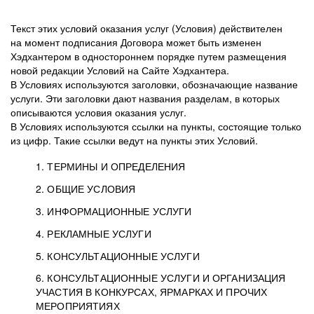
Текст этих условий оказания услуг (Условия) действителен
на момент подписания Договора может быть изменен
Хэдхантером в одностороннем порядке путем размещения
новой редакции Условий на Сайте Хэдхантера.
В Условиях используются заголовки, обозначающие название
услуги. Эти заголовки дают названия разделам, в которых
описываются условия оказания услуг.
В Условиях используются ссылки на пункты, состоящие только
из цифр. Такие ссылки ведут на пункты этих Условий.
1. ТЕРМИНЫ И ОПРЕДЕЛЕНИЯ
2. ОБЩИЕ УСЛОВИЯ
3. ИНФОРМАЦИОННЫЕ УСЛУГИ
1.1. Хэдхантер, или
Хэдхантер, ООО
4. РЕКЛАМНЫЕ УСЛУГИ
HeadHunter, или
«Хэдхантер», ИНН
2.1. Типы и статусы регистрации
5. КОНСУЛЬТАЦИОННЫЕ УСЛУГИ
Исполнитель
7718620740, адрес:
Типы регистрации
3.1. Предоставление доступа к базе данных
2.2. Активация услуг
6. КОНСУЛЬТАЦИОННЫЕ УСЛУГИ И ОРГАНИЗАЦИЯ
125047, г. Москва,
резюме с предложениями Соискателей
Описание и активация
УЧАСТИЯ В КОНКУРСАХ, ЯРМАРКАХ И ПРОЧИХ
2.1.1. Заказчику может быть присвоен один
4.0. Общие условия оказания рекламных услуг
внутригородская
о трудоустройстве с возможностью просмотра
МЕРОПРИЯТИЯХ
из Типов регистраций.
территория
4.0.1. Хэдхантер оказывает Заказчику услугу