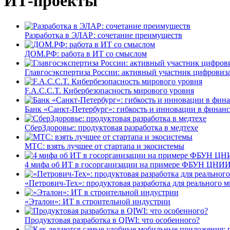
ИТ-проекты
Разработка в ЭЛАР: сочетание преимуществ
ДОМ.РФ: работа в ИТ со смыслом
Главгосэкспертиза России: активный участник цифровиз
F.A.C.C.T. Кибербезопасность мирового уровня
Банк «Санкт-Петербург»: гибкость и инновации в финан
СберЗдоровье: продуктовая разработка в медтехе
МТС: взять лучшее от стартапа и экосистемы
4 мифа об ИТ в госорганизации на примере ФБУН ЦНИИ
«Петрович-Тех»: продуктовая разработка для реального м
«Эталон»: ИТ в строительной индустрии
Продуктовая разработка в QIWI: что особенного?