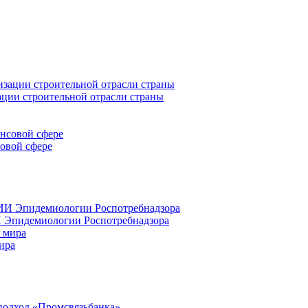
ации строительной отрасли страны
совой сфере
 Эпидемиологии Роспотребнадзора
ира