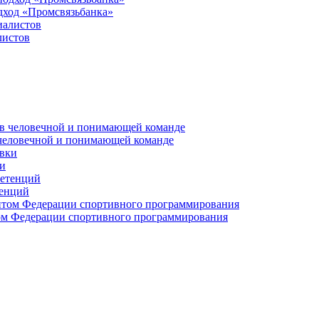
дход «Промсвязьбанка»
листов
 человечной и понимающей команде
и
тенций
м Федерации спортивного программирования