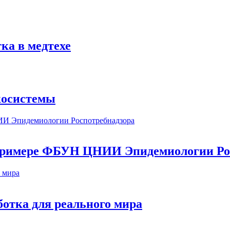
ка в медтехе
косистемы
а примере ФБУН ЦНИИ Эпидемиологии Ро
ботка для реального мира