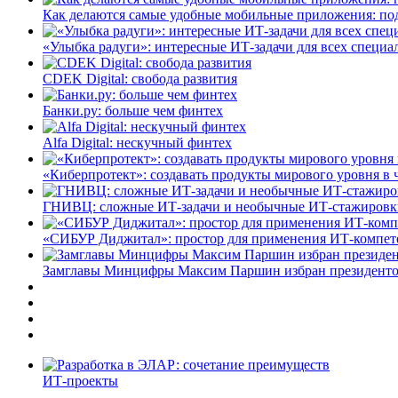
Как делаются самые удобные мобильные приложения: по
«Улыбка радуги»: интересные ИТ-задачи для всех специа
CDEK Digital: свобода развития
Банки.ру: больше чем финтех
Alfa Digital: нескучный финтех
«Киберпротект»: создавать продукты мирового уровня в
ГНИВЦ: сложные ИТ‑задачи и необычные ИТ‑стажировк
«СИБУР Диджитал»: простор для применения ИТ-компе
Замглавы Минцифры Максим Паршин избран президенто
ИТ-проекты