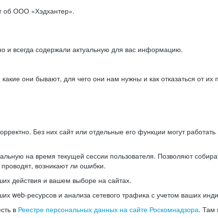
ет об ООО «Хэдхантер».
но и всегда содержали актуальную для вас информацию.
акие они бывают, для чего они нам нужны и как отказаться от их 
рректно. Без них сайт или отдельные его функции могут работат
альную на время текущей сессии пользователя. Позволяют собира
 проводят, возникают ли ошибки.
их действия и вашем выборе на сайтах.
х web-ресурсов и анализа сетевого трафика с учетом ваших инд
есть в
Реестре персональных данных на сайте Роскомнадзора
. Там