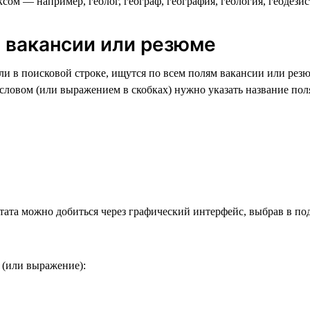
ом — например, геолог, географ, география, геология, геодезист 
ю вакансии или резюме
и в поисковой строке, ищутся по всем полям вакансии или резю
ловом (или выражением в скобках) нужно указать название поля
тата можно добиться через графический интерфейс, выбрав в по
 (или выражение):