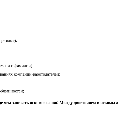
 резюме);
мени и фамилии).
иях компаний-работодателей;
язанностей;
де чем записать искомое слово! Между двоеточием и искомым