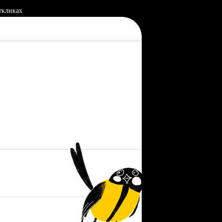
ткликах