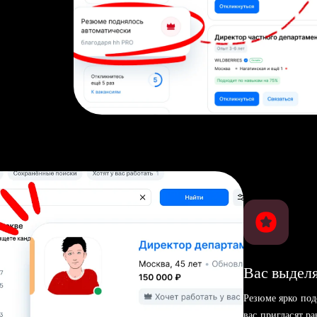
Вас выделя
Резюме ярко под
вас пригласят р