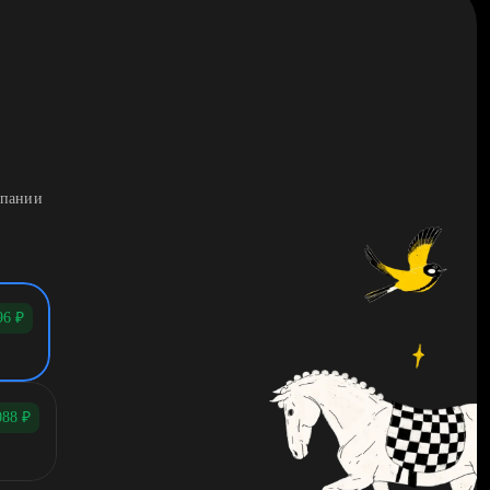
мпании
96
₽
088
₽