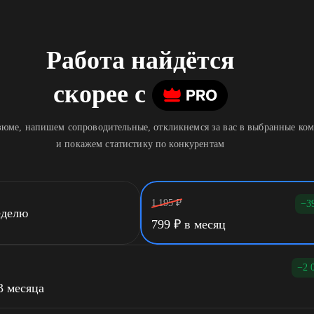
Работа найдётся
скорее
c
юме, напишем сопроводительные, откликнемся за вас в выбранные ко
и покажем статистику по конкурентам
1 195
₽
−3
еделю
799
₽
в месяц
−2 
3 месяца