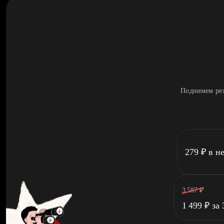
Поднимем рез
279
₽
в н
3 587
₽
1 499
₽
за 